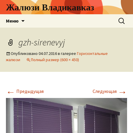
Жалюзи Владикавказ
Перейти
Найти:
Меню
к
содержимому
gzh-sirenevyj
Опубликовано
04.07.2016
в галерее
Горизонтальные
жалюзи
Полный размер (600 × 450)
←
→
Предыдущая
Следующая