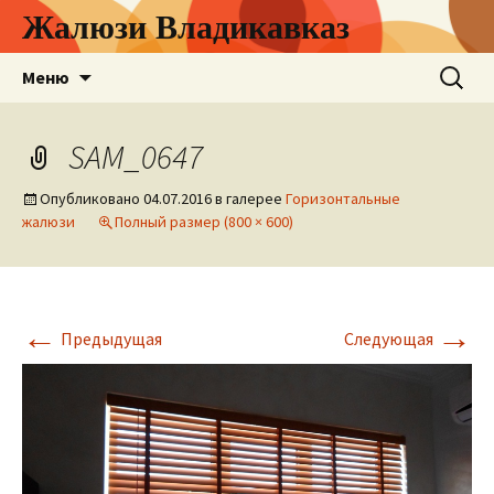
Жалюзи Владикавказ
Перейти
Найти:
Меню
к
содержимому
SAM_0647
Опубликовано
04.07.2016
в галерее
Горизонтальные
жалюзи
Полный размер (800 × 600)
←
→
Предыдущая
Следующая