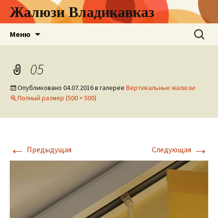
Жалюзи Владикавказ
Перейти
Найти:
Меню
к
содержимому
05
Опубликовано
04.07.2016
в галерее
Вертикальные жалюзи
Полный размер (500 × 500)
←
→
Предыдущая
Следующая